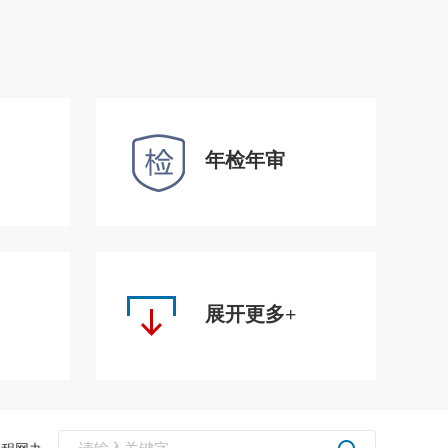
年检年审
展开更多+