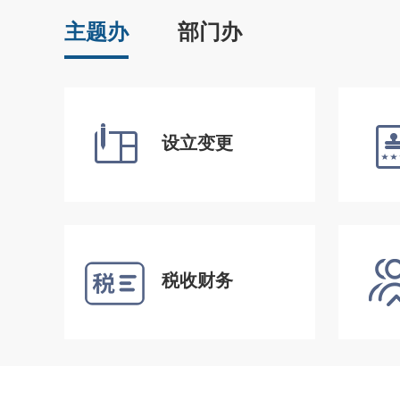
主题办
部门办
设立变更
税收财务