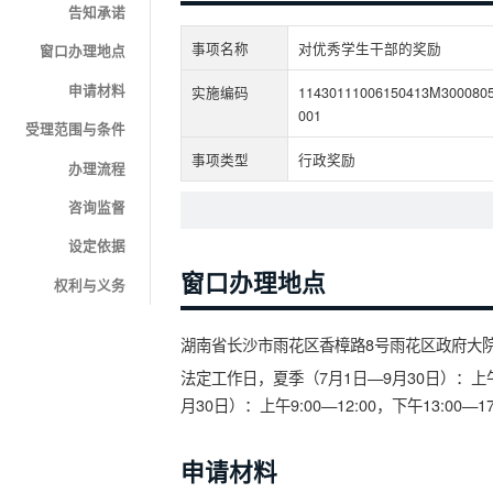
告知承诺
事项名称
对优秀学生干部的奖励
窗口办理地点
申请材料
实施编码
11430111006150413M300080
001
受理范围与条件
事项类型
行政奖励
办理流程
咨询监督
设定依据
窗口办理地点
权利与义务
湖南省长沙市雨花区香樟路8号雨花区政府大
法定工作日，夏季（7月1日—9月30日）：上午9:
月30日）：上午9:00—12:00，下午13:00—17
申请材料