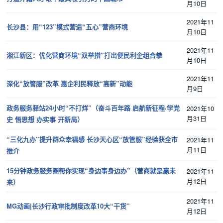
月10日
2021年11
长沙县：用“123”模式营造“五心”营商环境
月10日
2021年11
湘江新区：优化营商环境“双举措”打出便民利企组合拳
月10日
2021年11
深化“放管服”改革 惠企利民释放“高新”动能
月9日
政务服务驿站24小时“不打烊”（奋斗百年路 启航新征程·学党
2021年10
月31日
史 悟思想 办实事 开新局）
“三化九办”提升群众幸福感 长沙天心区“放管服”经验获全市
2021年11
月11日
推介
15分钟政务服务圈帮你实现“身边事身边办”（营商就是赢未
2021年11
月12日
来）
2021年11
MG动画|长沙行政审批制度改革10大“干货”
月12日