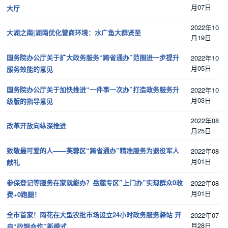
月07日
大厅
2022年10
大湖之南|湖南优化营商环境：水广鱼大群贤至
月19日
国务院办公厅关于扩大政务服务“跨省通办”范围进一步提升
2022年10
月05日
服务效能的意见
国务院办公厅关于加快推进“一件事一次办”打造政务服务升
2022年10
月03日
级版的指导意见
2022年08
改革开放向纵深推进
月25日
致敬最可爱的人——芙蓉区“跨省通办”精准服务为退役军人
2022年08
月01日
献礼
参保登记等服务在家就能办？岳麓专区”上门办”实现群众0收
2022年08
月01日
费+0跑腿！
全市首家！雨花在大型农批市场设立24小时政务服务驿站 开
2022年07
月28日
启“政银合作”新模式