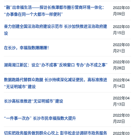
“融”出幸福生活——探访长株潭都市圈⑥营商环境一体化：
2022年03
月09日
“办事像在同一个大都市一样便利”
奋力创建全国法治政府建设示范市 长沙加快推进法治政府建
2022年03
月15日
设
2022年03
在长沙，幸福指数蹭蹭蹭！
月21日
2022年03
湖南湘江新区：设立“办不成事”反映窗口 专办“办不成之事”
月28日
数据跑路代替群众跑腿 长沙持续深化减证便民，高标准推进
2022年04
月14日
“无证明城市”建设
2022年04
长沙高标准推进“无证明城市”建设
月13日
2022年03
“一件事一次办” 长沙市民幸福指数大提升
月22日
切实把政务服务做到群众心坎上 彭华松走访调研市政务服务
2022年03