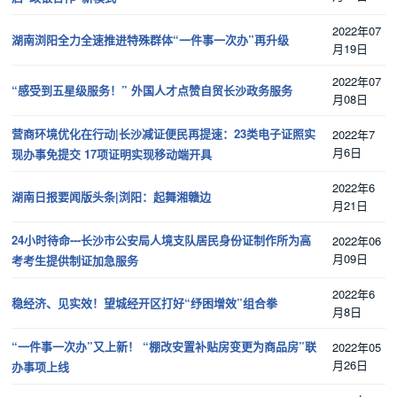
2022年07
湖南浏阳全力全速推进特殊群体“一件事一次办”再升级
月19日
2022年07
“感受到五星级服务！” 外国人才点赞自贸长沙政务服务
月08日
营商环境优化在行动|长沙减证便民再提速：23类电子证照实
2022年7
月6日
现办事免提交 17项证明实现移动端开具
2022年6
湖南日报要闻版头条|浏阳：起舞湘赣边
月21日
24小时待命---长沙市公安局人境支队居民身份证制作所为高
2022年06
月09日
考考生提供制证加急服务
2022年6
稳经济、见实效！望城经开区打好“纾困增效”组合拳
月8日
“一件事一次办”又上新！ “棚改安置补贴房变更为商品房”联
2022年05
月26日
办事项上线