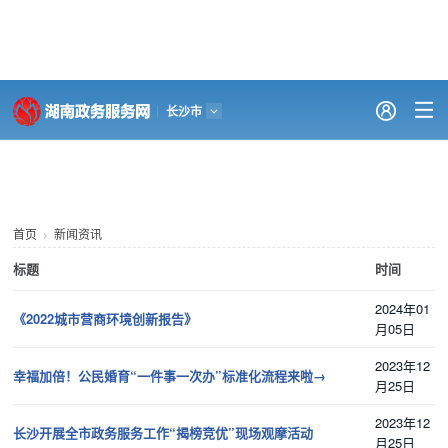
湖南政务服务网
长沙市
个
法
政
中
政
高效
便
好
首
人
人
务
介
民
办成
民
差
页
服
服
公
超
互
一件
服
评
首页
新闻资讯
务
务
开
市
动
事
务
标题
时间
2024年01
《2022城市营商环境创新报告》
月05日
2023年12
幸福加倍！公民婚育“一件事一次办”标准化流程来啦→
月25日
2023年12
长沙开展全市政务服务工作“揭榜竞优”现场观摩活动
月25日