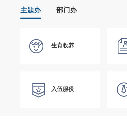
主题办
部门办
生育收养
入伍服役