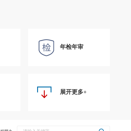
年检年审
展开更多+