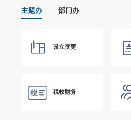
主题办
部门办
设立变更
税收财务