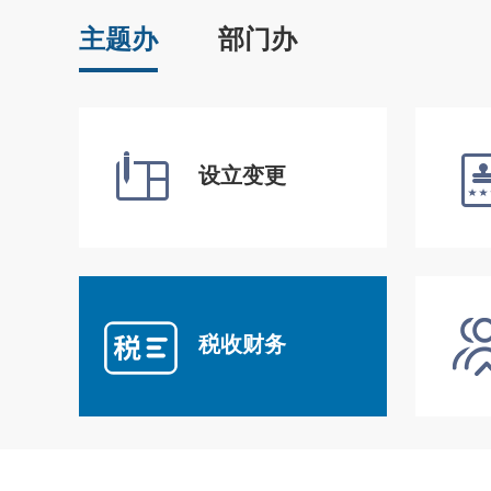
主题办
部门办
设立变更
税收财务