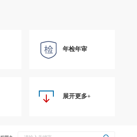
年检年审
展开更多+