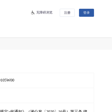
无障碍浏览
注册
登录
9105W00
定>的通知》（湘公发〔2020〕16号）第三条 律