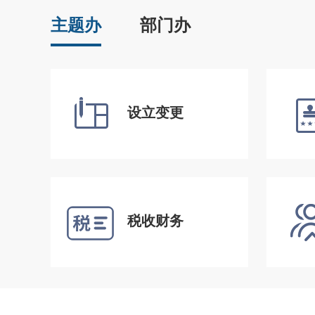
主题办
部门办
设立变更
税收财务