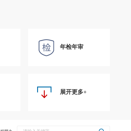
年检年审
展开更多+