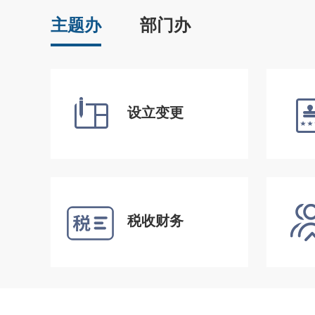
主题办
部门办
设立变更
税收财务