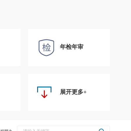
年检年审
展开更多+