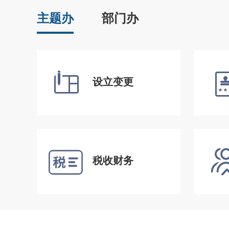
主题办
部门办
设立变更
税收财务