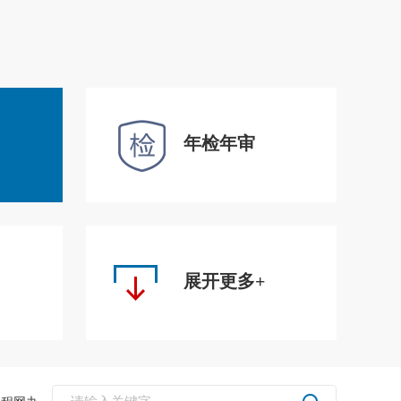
年检年审
展开更多+