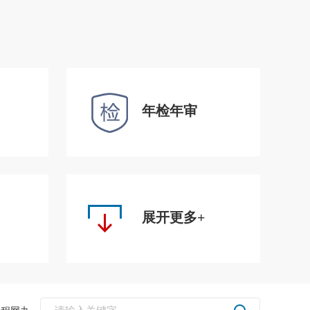
年检年审
展开更多+