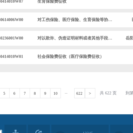
30414010W07
生育保险费征收
30614006W00
对工伤保险、医疗保险、生育保险等协议定点...
30236001W00
对以欺诈、伪造证明材料或者其他手段骗取基...
岳
30414010W01
社会保险费征收（医疗保险费征收）
...
共 622 页
到
5
6
7
8
9
10
622
>