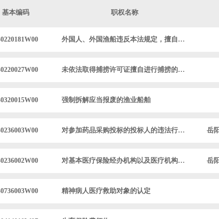
基本编码
职权名称
30220181W00
外国人、外国渔船违反本法规定，擅自进入中...
30220027W00
未依法取得捕捞许可证擅自进行捕捞的处罚
30320015W00
强制拆解应当报废的渔业船舶
30236003W00
对参加药品采购投标的投标人的违法行为给予...
岳
30236002W00
对基本医疗保险经办机构以及医疗机构、药品...
岳
30736003W00
精神病人医疗救助对象的认定