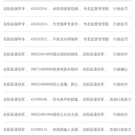
岳阳县烟草专卖局
430262016W00
未取得国务院烟草专卖行政主管部门颁发的烟...
专卖监督管理股
行政处罚
岳阳县烟草专卖局
430262014W00
为无烟草专卖许可证的单位或者个人提供烟草...
专卖监督管理股
行政处罚
岳阳县烟草专卖局
430262012W00
不依法办理烟草专卖许可证注销的处罚
专卖监督管理股
行政处罚
岳阳县退役军人事务局
000524014000
退出现役的残疾军人病故丧葬补助费的给付
岳阳县退役军人事务局
行政给付
岳阳县退役军人事务局
000724008000
各类优抚补助对象认定
岳阳县退役军人事务局
行政确认
岳阳县退役军人事务局
000524009000
烈士遗属、因公牺牲军人遗属、病故军人遗属...
岳阳县退役军人事务局
行政给付
岳阳县退役军人事务局
431099106W00
符合条件的抚恤优待对象的优待办理
岳阳县退役军人事务局
其他行政权力
岳阳县退役军人事务局
000524001000
退役士兵自主就业一次性经济补助金的给付
岳阳县退役军人事务局
行政给付
岳阳县退役军人事务局
431099116W00
伤残抚恤人员残疾等级评定的申请受理和初审
岳阳县退役军人事务局
其他行政权力