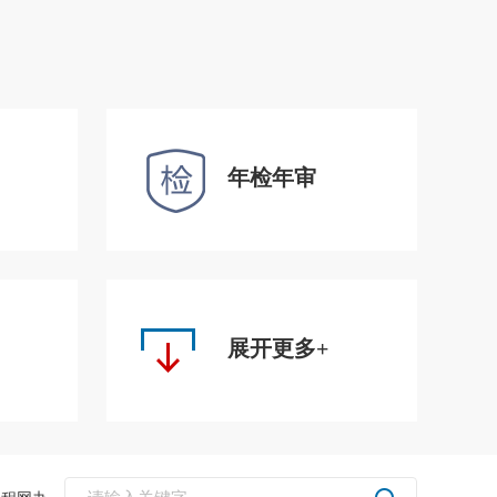
年检年审
展开更多+