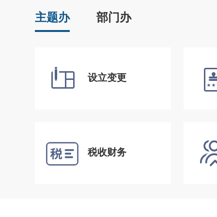
主题办
部门办
设立变更
税收财务