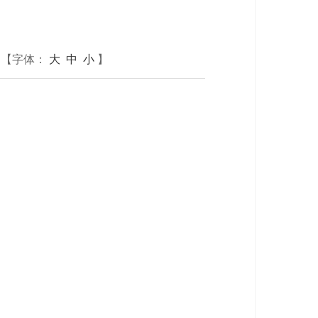
【字体：
大
中
小
】