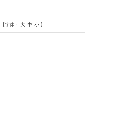
【字体：
大
中
小
】