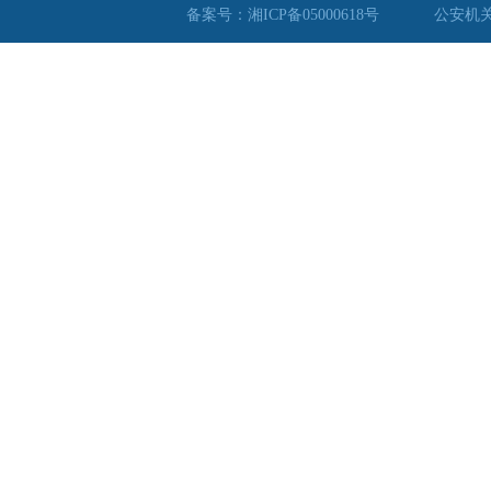
备案号：湘ICP备05000618号
公安机关备