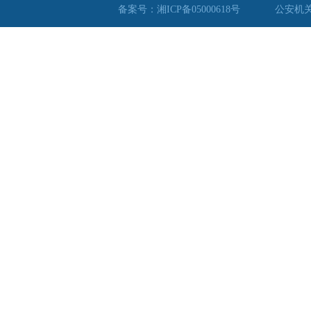
备案号：湘ICP备05000618号
公安机关备