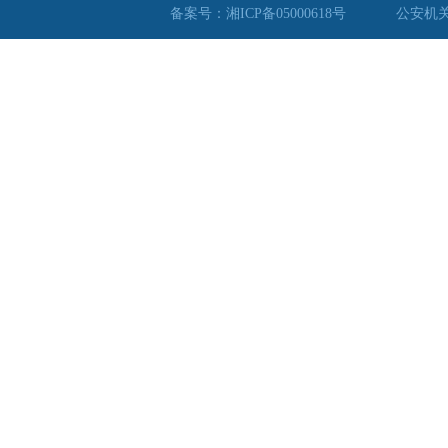
备案号：湘ICP备05000618号
公安机关备