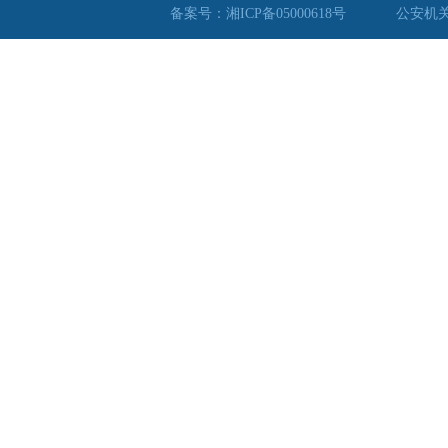
备案号：湘ICP备05000618号
公安机关备