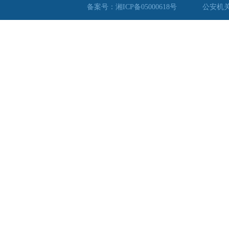
备案号：湘ICP备05000618号
公安机关备