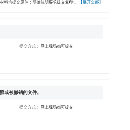
他材料均提交原件；明确注明要求提交复印件的，应当由申
...
【展开全部】
024年12月31日后仍未调整其组织形式、组织机构的，
认；应当提交原件，但确无法提交原件的，可以用复印件代
，分别参照“【4】公司通过普通程序注销登记提交材料规
方式申请登记的，主体资格证明、身份证明、有关批准文件
范”和“【5】公司通过简易程序注销登记提交材料规范”有关内容。 10.填报的信息及提交的材料真实、准确、有效、完整。 11.符合填报须知的要求，并符合法定形式。
统规范生成相关材料并使用。 4.申请人通过全程电子化
关可以不再收取原纸质材料。登记机关能通过数据共享等
不再收取对应的纸质材料。（请继续查看受理标准）
提交方式：
网上现场都可提交
照或被撤销的文件。
提交方式：
网上现场都可提交