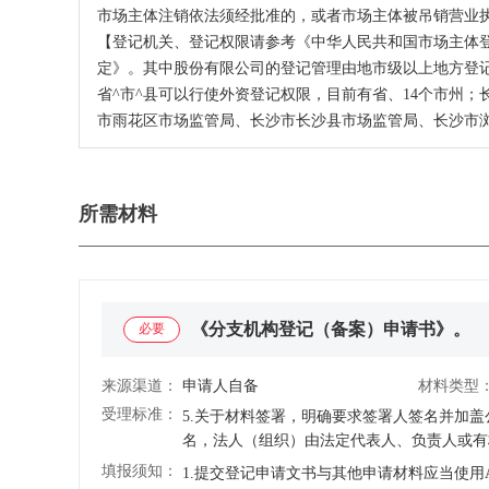
市场主体注销依法须经批准的，或者市场主体被吊销营业
【登记机关、登记权限请参考《中华人民共和国市场主体
定》。其中股份有限公司的登记管理由地市级以上地方登
省^市^县可以行使外资登记权限，目前有省、14个市州
市雨花区市场监管局、长沙市长沙县市场监管局、长沙市
所需材料
《分支机构登记（备案）申请书》。
必要
来源渠道：
申请人自备
材料类型
受理标准：
5.关于材料签署，明确要求签署人签名并加
名，法人（组织）由法定代表人、负责人或有权签字人签名，或盖法人（组织）的公章。 
机关办理实名登记确认。在登记机关现场办理
填报须知：
1.提交登记申请文书与其他申请材料应当使
行。 7.因办理登记事项，需要缴回已领取