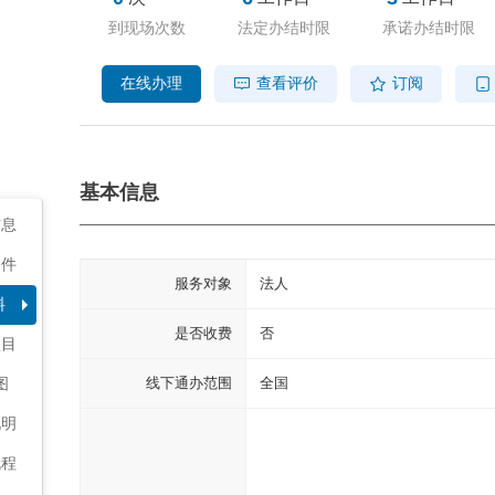
到现场次数
法定办结时限
承诺办结时限
在线办理
查看评价
订阅
基本信息
信息
条件
服务对象
法人
料
是否收费
否
项目
线下通办范围
全国
图
说明
流程