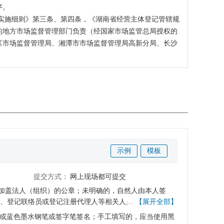
序。
实施细则》第三条、第四条，《湖南省经营主体登记管辖规
的地方市场监督管理部门负责（经国家市场监管总局授权的
区市场监督管理局、湘潭市市场监督管理局高新分局、长沙
示例
模板
提交方式：
网上现场都可提交
并加盖法人（组织）的公章；未明确的，自然人由本人签
...
【展开全部】
督管理总局关于经营主体实名登记确认的相关管理规范执
色或蓝色墨水钢笔或签字笔签名；手工填写的，应当使用黑
，由登记机关通过国家企业信用信息公示系统公告营业执照