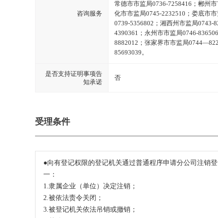
常德市市监局0736-7258416；郴州市市
咨询服务
化市市监局0745-2232510；娄底市
0739-5356802；湘西州市监局0743-
4390361；永州市市监局0746-83650
8882012；张家界市市监局0744—8
85693039。
是否支持证明事项告
否
知承诺
受理条件
●向有登记权限的登记机关通过普通程序申请分公司注销
一：
1.隶属企业（单位）决定注销；
2.被依法责令关闭；
3.被登记机关依法吊销或撤销；