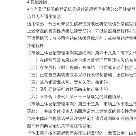
4.其他原因。
●向有登记权限的登记机关通过简易程序申请分公司注销
形且无不适用情形：
适用情形：分公司未发生债权债务或已将债权债务清偿完
上述情况的真实性承担法律责任的，可以按照简易程序办
不适用情形：分公司注销依法须经批准的，或被吊销营业
注销程序。
《市场主体登记管理条例实施细则》第四十八条？有下列
（一）在经营异常名录或者市场监督管理严重违法失信名
（二）存在股权（财产份额）被冻结、出质或者动产抵押
（三）正在被立案调查或者采取行政强制措施，正在诉讼
（四）被吊销营业执照、责令关闭、撤销的；
（五）受到罚款等行政处罚尚未执行完毕的；
（六）不符合《条例》第三十三条规定的其他情形。
《市场主体登记管理条例》第三十三条 市场主体未发生
罚款），并由全体投资人书面承诺对上述情况的真实性承
市场主体应当将承诺书及注销登记申请通过国家企业信用
起20日内向登记机关申请注销登记。
个体工商户按照简易程序办理注销登记的，无需公示，由