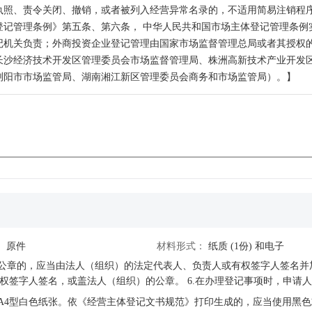
执照、责令关闭、撤销，或者被列入经营异常名录的，不适用简易注销程
登记管理条例》第五条、第六条， 中华人民共和国市场主体登记管理条例
记机关负责；外商投资企业登记管理由国家市场监督管理总局或者其授权
；长沙经济技术开发区管理委员会市场监督管理局、株洲高新技术产业开发
浏阳市市场监管局、湖南湘江新区管理委员会商务和市场监管局）。】
：
原件
材料形式：
纸质
(1份)
和电子
盖公章的，应当由法人（组织）的法定代表人、负责人或有权签字人签名
6.在办理登记事项时，申请人、登记联络员或登记注册代理人等相关人员应当配合登记
实名登记确认的，还应当提交《实名登记确认表》。具体按照国家市场监
用A4型白色纸张。依《经营主体登记文书规范》打印生成的，应当使用黑
的纸质版营业执照正、副本的，如经营主体拒不缴回或无法缴回营业执照的