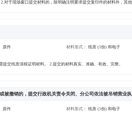
 2.对于现场窗口提交材料的，除明确注明要求提交复印件的材料外，其
外资企业法》《中外合作经营企业法》等法律设立的外商投资公司分公司，在2
盖章确认，或根据授权委托情况，由登记联络员或登记注册代理人签名确
、组织机构。 9.通过普通程序注销登记和通过简易程序注销登记注意事项
位在复印件上重新签署确认，并注明“与原件一致”。 3.通过全程电子化
材料可通过全程电子化登记系统提交原件影像（印）件，或通过登记业务系
（印）件，经申请人确认并提交后，可直接以电子档案方式存储，登记机
批准文件或许可证件等文件或数据信息，且可以在线核验、存档的，可以
：
原件
材料形式：
纸质
(1份)
和电子
1.登记机关和税务部门已共享清税信息的，无需提交纸质清税证明材料。 2.提交的材料真实、准确、有效、完整。
或被撤销的，提交行政机关责令关闭、分公司依法被吊销营业执
：
原件
材料形式：
纸质
(1份)
和电子