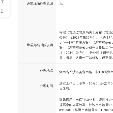
程序
必需现场办理原因
无
信息
根据《市场监管总局关于发布〈市场
公告》（2023年第39号）、《关
更“一件事”实施方案〉〈湖南省高效
承诺办结时限说明
案〉〈湖南省高效办成开办餐饮店“
注〔2024〕34号），分公司注销登
日，省局、各市州可以修改，但不能
办理地点
湖南省长沙市芙蓉南路二段118号湖
法定工作日，冬季（10月01日~次年06月30
办理时间
日休息。;
温馨提示：电话咨询业务，请拨打企
提高您的办事效率。长沙市市监局0731-
8969001；株洲市市监局 0731-2868