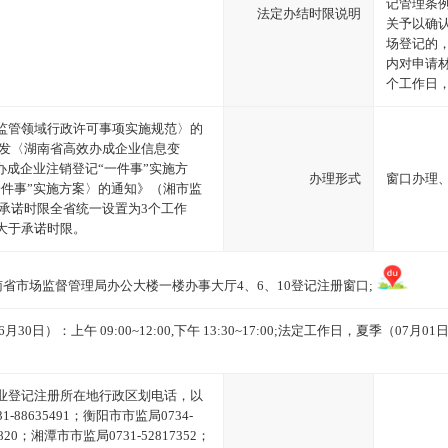
记管理条
法定办结时限说明
关予以确
场登记的
内对申请
个工作日
监管领域行政许可事项实施规范〉的
于印发〈湖南省高效办成企业信息变
办成企业注销登记“一件事”实施方
办理形式
窗口办理
一件事”实施方案〉的通知》（湘市监
记承诺时限全省统一设置为3个工作
大于承诺时限。
南省市场监督管理局办公大楼一楼办事大厅4、6、10登记注册窗口;
日）：上午 09:00~12:00,下午 13:30~17:00;法定工作日，夏季（07月01日~09
业登记注册所在地行政区划电话，以
88635491；衡阳市市监局0734-
0820；湘潭市市监局0731-52817352；