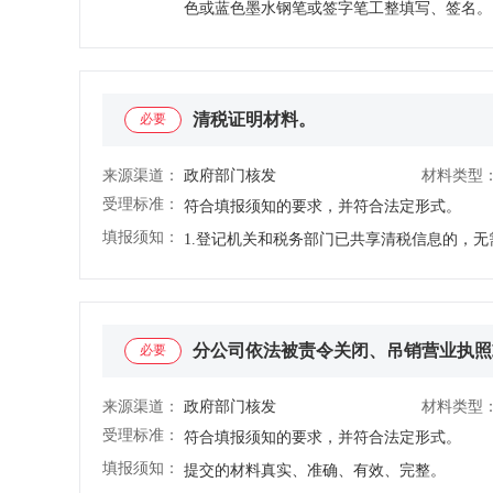
色或蓝色墨水钢笔或签字笔工整填写、签名。
作废。 8.依据原《中外合资经营企业法》《
请人在复印件上注明“与原件一致”并签名或
应当按照《外商投资法》规定调整其组织形式
替，由所有在原件上签署确认的人员或组织单
或许可证件、章程、决议等文件以及手写签名
登记系统上传的手写签名申请材料图片或影像
清税证明材料。
必要
手段获取相关人员身份证明、清税信息、有关
来源渠道：
政府部门核发
材料类型
受理标准：
符合填报须知的要求，并符合法定形式。
填报须知：
分公司依法被责令关闭、吊销营业执照
必要
来源渠道：
政府部门核发
材料类型
受理标准：
符合填报须知的要求，并符合法定形式。
填报须知：
提交的材料真实、准确、有效、完整。