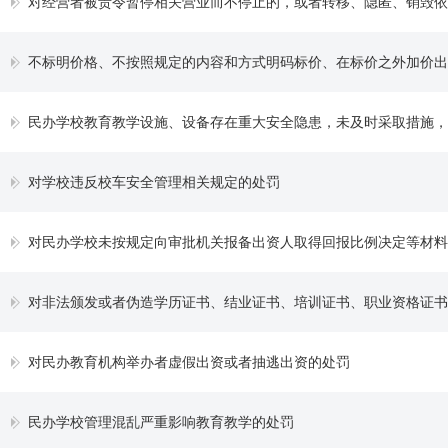
对经营者被责令暂停相关营业而不停止的，或者转移、隐匿、销毁依
不标明价格、不按照规定的内容和方式明码标价、在标价之外加价出售商品或者收取未标明的费用、不能提供降价记录或者有关核定价格
民办学校教育教学设施、设备存在重大安全隐患，未及时采取措施，或财务、资产管理混乱，侵犯受教育者的合法权
对学校违反校车安全管理相关规定的处罚
对民办学校未按规定向审批机关报备出资人取得回报比例决定等材料
对非法颁发或者伪造学历证书、结业证书、培训证书、职业资格证书
对民办教育机构举办者虚假出资或者抽逃出资的处罚
民办学校管理混乱严重影响教育教学的处罚