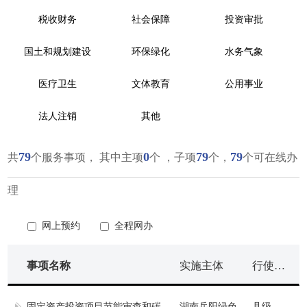
税收财务
社会保障
投资审批
国土和规划建设
环保绿化
水务气象
医疗卫生
文体教育
公用事业
法人注销
其他
79
0
79
79
共
个服务事项， 其中主项
个 ，子项
个，
个可在线办
理
网上预约
全程网办