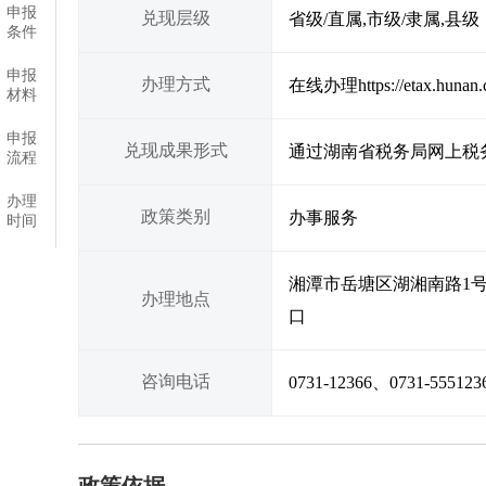
申报
兑现层级
省级/直属,市级/隶属,县级
条件
申报
办理方式
在线办理https://etax.hunan.c
材料
申报
兑现成果形式
通过湖南省税务局网上税
流程
办理
政策类别
办事服务
时间
湘潭市岳塘区湖湘南路1
办理地点
口
咨询电话
0731-12366、0731-555123