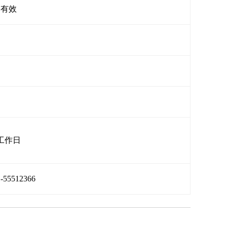
期有效
。
工作日
1-55512366