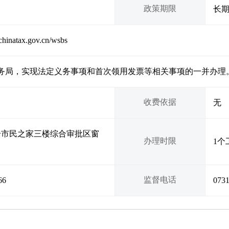
政策期限
长
hinatax.gov.cn/wsbs
务局，实现法定义务事项和首次领用发票等相关事项的一并办理
收费依据
无
号市民之家三楼综合审批区窗
办理时限
1个
监督电话
66
073