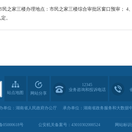
3、市民之家三楼办理地点：市民之家三楼综合审批区窗口预审； 
认定。
12345
业务咨询和投诉电话
站点地图
网站分享
办单位：湖南省人民政府办公厅
承办单位：湖南省政务服务和大数据
05000618号
公安机关备案号：43010302000524
网站标识码：