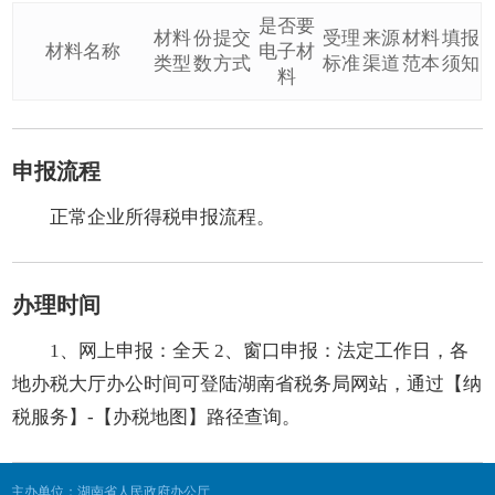
是否要
材料
份
提交
受理
来源
材料
填报
材料名称
电子材
类型
数
方式
标准
渠道
范本
须知
料
申报流程
正常企业所得税申报流程。
办理时间
1、网上申报：全天 2、窗口申报：法定工作日，各
地办税大厅办公时间可登陆湖南省税务局网站，通过【纳
税服务】-【办税地图】路径查询。
主办单位：湖南省人民政府办公厅