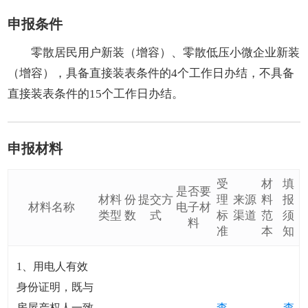
申报条件
零散居民用户新装（增容）、零散低压小微企业新装
（增容），具备直接装表条件的4个工作日办结，不具备
直接装表条件的15个工作日办结。
申报材料
受
材
填
是否要
材料
份
提交方
理
来源
料
报
材料名称
电子材
类型
数
式
标
渠道
范
须
料
准
本
知
1、用电人有效
身份证明，既与
房屋产权人一致
查
查