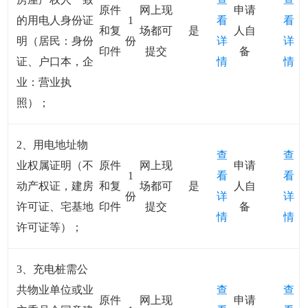
原件
网上现
申请
的用电人身份证
1
看
看
和复
场都可
是
人自
明（居民：身份
份
详
详
印件
提交
备
证、户口本，企
情
情
业：营业执
照）；
2、用电地址物
查
查
业权属证明（不
原件
网上现
申请
1
看
看
动产权证，建房
和复
场都可
是
人自
份
详
详
许可证、宅基地
印件
提交
备
情
情
许可证等）；
3、充电桩需公
共物业单位或业
查
查
原件
网上现
申请