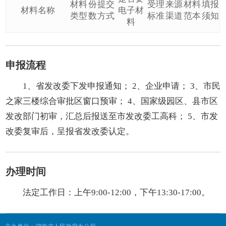
材料
份
提交
受理
来源
材料
填报
材料名称
电子材
类型
数
方式
标准
渠道
范本
须知
料
申报流程
1、省发改委下发申报通知； 2、企业申请； 3、市民
之家三楼综合审批区窗口预审； 4、国家级园区、县市区
发改部门初审，汇总后报送至市发改委工高科； 5、市发
改委复审后，呈报省发改委认定。
办理时间
法定工作日：上午9:00-12:00，下午13:30-17:00。