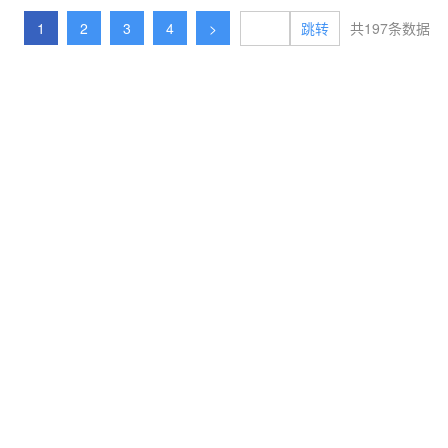
1
2
3
4
>
共197条数据
跳转