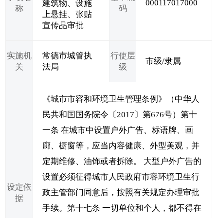
000117017000
建筑物、设施
称
码
上悬挂、张贴
宣传品审批
实施机
常德市城管执
行使层
市级/隶属
关
法局
级
《城市市容和环境卫生管理条例》（中华人
民共和国国务院令〔2017〕第676号）第十
一条 在城市中设置户外广告、标语牌、画
廊、橱窗等，应当内容健康、外型美观，并
定期维修、油饰或者拆除。 大型户外广告的
设置必须征得城市人民政府市容环境卫生行
设定依
政主管部门同意后，按照有关规定办理审批
据
手续。第十七条 一切单位和个人，都不得在