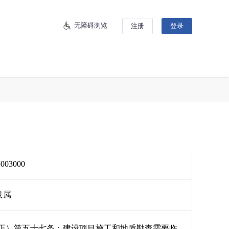
无障碍浏览
注册
登录
5003000
隶属
予以修正）第五十七条：建设项目施工和地质勘查需要临