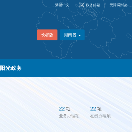
繁體中文
政务邮箱
无障碍浏览
长者版
湖南省
阳光政务
22
22
项
项
业务办理项
在线办理项