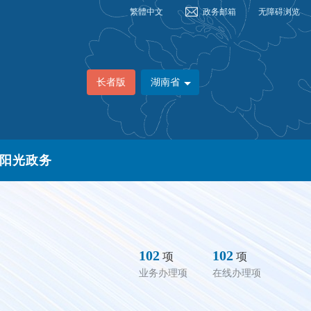
繁體中文
政务邮箱
无障碍浏览
长者版
湖南省
阳光政务
102
102
项
项
业务办理项
在线办理项