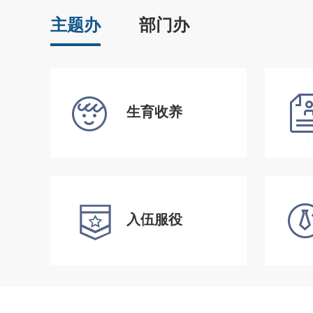
主题办
部门办
生育收养
入伍服役