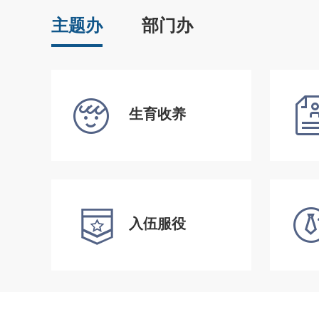
主题办
部门办
生育收养
入伍服役