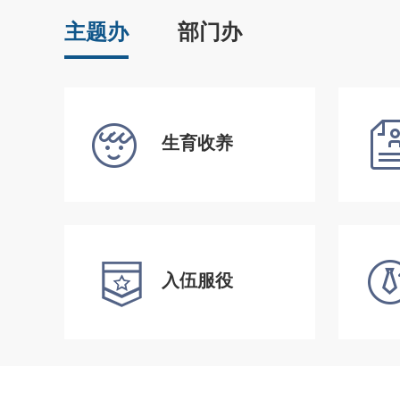
主题办
部门办
生育收养
入伍服役