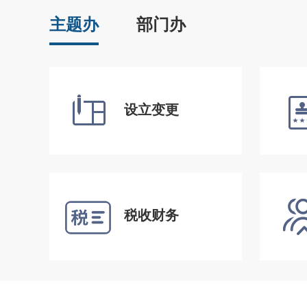
主题办
部门办
设立变更
税收财务