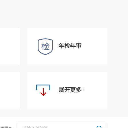
年检年审
展开更多+