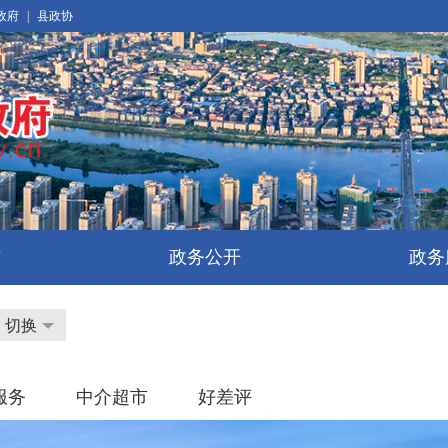
政府
|
县政协
东
政务公开
政务
切换
服务
中介超市
好差评