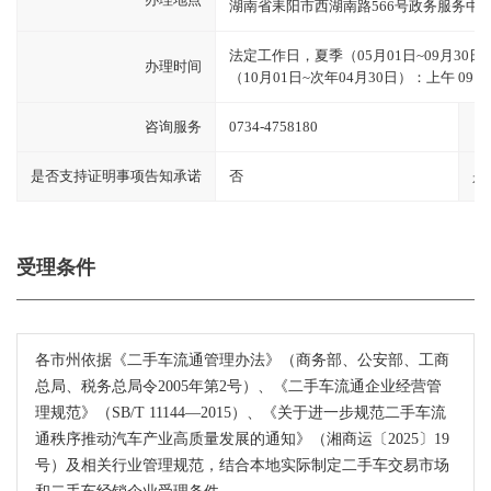
湖南省耒阳市西湖南路566号政务服务中心
法定工作日，夏季（05月01日~09月30日）：上午
办理时间
（10月01日~次年04月30日）：上午 09:00~12
咨询服务
0734-4758180
是否支持证明事项告知承诺
否
是
受理条件
各市州依据《二手车流通管理办法》（商务部、公安部、工商
总局、税务总局令2005年第2号）、《二手车流通企业经营管
理规范》（SB/T 11144—2015）、《关于进一步规范二手车流
通秩序推动汽车产业高质量发展的通知》（湘商运〔2025〕19
号）及相关行业管理规范，结合本地实际制定二手车交易市场