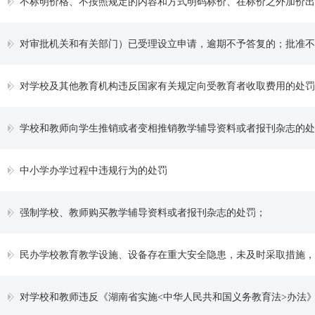
不标明价格、不按照规定的内容和方式明码标价、在标价之外加价出售商品或者收取未标明的费用、不能提供降价记录或者有关核定价格
对审批机关和有关部门）已受理设立申请，逾期不予答复的；批准不符合本法规定条件申请的；疏于管理，造成严重后果的；违反国家有
对学校及其他教育机构违反国家有关规定向受教育者收取费用的处罚
学校和教师向学生推销或者变相推销教学辅导资料或者报刊杂志的处
中小学办学过程中违规行为的处罚
强制学校、教师购买教学辅导资料或者报刊杂志的处罚；
民办学校教育教学设施、设备存在重大安全隐患，未及时采取措施，或财务、资产管理混乱，侵犯受教育者的合法权
对学校和教师违反《湖南省实施<中华人民共和国义务教育法>办法