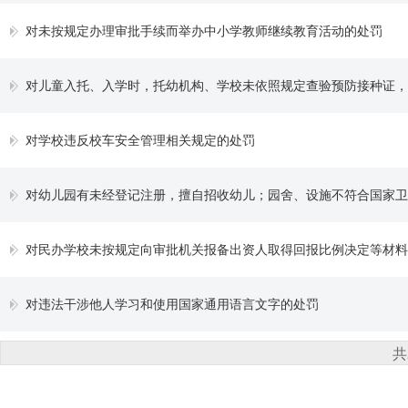
对未按规定办理审批手续而举办中小学教师继续教育活动的处罚
对儿童入托、入学时，托幼机构、学校未依照规定查验预防接种证，或者发现未依照规定受种的
对学校违反校车安全管理相关规定的处罚
对幼儿园有未经登记注册，擅自招收幼儿；园舍、设施不符合国家卫生标准、安全标准，妨害幼儿身体健康或者威胁幼儿生命安全
对民办学校未按规定向审批机关报备出资人取得回报比例决定等材料
对违法干涉他人学习和使用国家通用语言文字的处罚
共