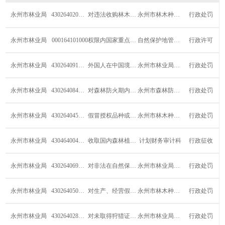
永州市林业局
430264020W00
对违法收购林木种子的处罚
永州市林木种苗管理站
行政处罚
永州市林业局
000164101000
权限内国家重点保护陆生野生动物人工繁育许...
自然保护地管理与野生动植物保护科
行政许可
永州市林业局
430264091W00
外国人在中国境内采集、收购国家重点保护野...
永州市林业局野生动植物保护科
行政处罚
永州市林业局
430264084W00
对森林防火期内未经批准在森林防火区内进行...
永州市森林防火指挥部办公室
行政处罚
永州市林业局
430264045W0Y
假冒授权品种或销售授权品种未使用其注册登...
永州市林木种苗管理站
行政处罚
永州市林业局
430464004W00
收取国内森林植物检疫费
计划财务审计科
行政征收
永州市林业局
430264069W00
对非法在自然保护区进行砍伐、放牧、狩猎、...
永州市林业局野生动植物保护科
行政处罚
永州市林业局
430264050W00
对生产、经营假、劣林木种子的处罚
永州市林木种苗管理站
行政处罚
永州市林业局
430264028W00
对未取得狩猎证或者未按狩猎证规定猎捕野生...
永州市林业局野生动植物保护科
行政处罚